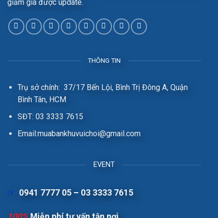
giảm giá được update.
THÔNG TIN
Trụ sở chính: 37/17 Bến Lội, Bình Trị Đông A, Quận
Bình Tân, HCM
SĐT: 03 3333 7615
Email:muabankhuvuichoi@gmail.com
EVENT
☞
0941 7777 05 – 03 3333 7615
100%
Miễn phí tư vấn tận nơi