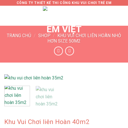
Skip
CÔNG TY THIẾT KẾ THI CÔNG KHU VUI CHƠI TRẺ EM
to
0
content
TRANG CHỦ
/
SHOP
/
KHU VUI CHƠI LIÊN HOÀN NHỎ
HƠN SIZE 50M2
Khu Vui Chơi liên Hoàn 40m2