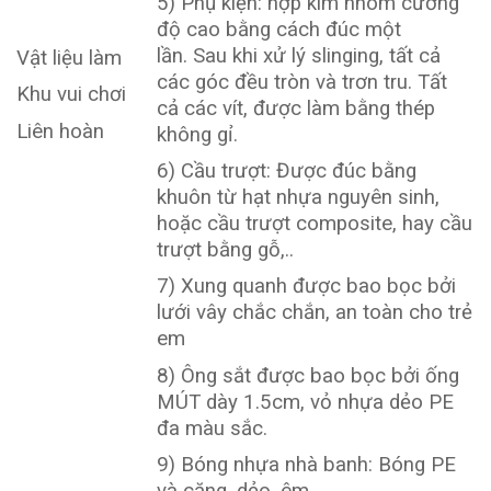
5) Phụ kiện: hợp kim nhôm cường
độ cao bằng cách đúc một
lần. Sau khi xử lý slinging, tất cả
Vật liệu làm
các góc đều tròn và trơn tru. Tất
Khu vui chơi
cả các vít, được làm bằng thép
Liên hoàn
không gỉ.
6) Cầu trượt: Được đúc bằng
khuôn từ hạt nhựa nguyên sinh,
hoặc cầu trượt composite, hay cầu
trượt bằng gỗ,..
7) Xung quanh được bao bọc bởi
lưới vây chắc chắn, an toàn cho trẻ
em
8) Ông sắt được bao bọc bởi ống
MÚT dày 1.5cm, vỏ nhựa dẻo PE
đa màu sắc.
9) Bóng nhựa nhà banh: Bóng PE
và căng, dẻo, êm