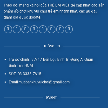
Theo dõi mạng xã hội của TRẺ EM VIỆT để cập nhật các sản
phẩm đồ chơi khu vui chơi trẻ em nhanh nhất, các ưu đãi,
giảm giá được update.
THÔNG TIN
Trụ sở chính: 37/17 Bến Lội, Bình Trị Đông A, Quận
Bình Tân, HCM
SĐT: 03 3333 7615
Email:muabankhuvuichoi@gmail.com
EVENT