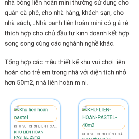
nhà bóng liên hoàn mini thường sử dụng cho
quán cà phê, cho nhà hàng, khách sạn, cho
nhà sách,…Nhà banh liên hoàn mini có giá rẻ
thích hợp cho chủ đầu tư kinh doanh kết hợp
song song cùng các nghành nghề khác.
Tổng hợp các mẫu thiết kế khu vui chơi liên
hoàn cho trẻ em trong nhà với diện tích nhỏ
hơn 50m2, nhà liên hoàn mini.
KHU VUI CHƠI LIÊN HOÀN 2 TẦNG NHÀ BANH
KHU LIÊN HOÀN
KHU VUI CHƠI LIÊN HOÀN 2 TẦNG NHÀ BANH
PASTEL 25m2