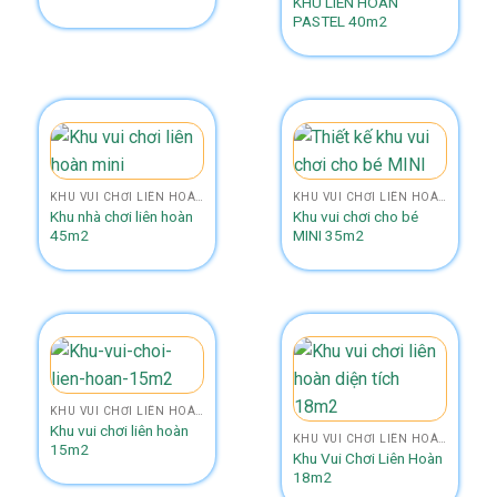
KHU LIÊN HOÀN
PASTEL 40m2
KHU VUI CHƠI LIÊN HOÀN 2 TẦNG NHÀ BANH
KHU VUI CHƠI LIÊN HOÀN 2 TẦNG NHÀ BANH
Khu nhà chơi liên hoàn
Khu vui chơi cho bé
45m2
MINI 35m2
KHU VUI CHƠI LIÊN HOÀN NHỎ HƠN SIZE 50M2
Khu vui chơi liên hoàn
KHU VUI CHƠI LIÊN HOÀN NHỎ HƠN SIZE 50M2
15m2
Khu Vui Chơi Liên Hoàn
18m2