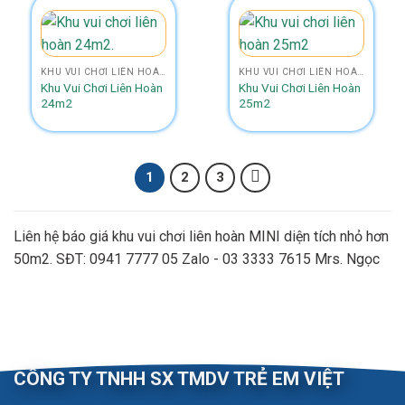
KHU VUI CHƠI LIÊN HOÀN NHỎ HƠN SIZE 50M2
KHU VUI CHƠI LIÊN HOÀN NHỎ HƠN SIZE 50M2
Khu Vui Chơi Liên Hoàn
Khu Vui Chơi Liên Hoàn
24m2
25m2
1
2
3
Liên hệ báo giá khu vui chơi liên hoàn MINI diện tích nhỏ hơn
50m2. SĐT: 0941 7777 05 Zalo - 03 3333 7615 Mrs. Ngọc
CÔNG TY TNHH SX TMDV TRẺ EM VIỆT