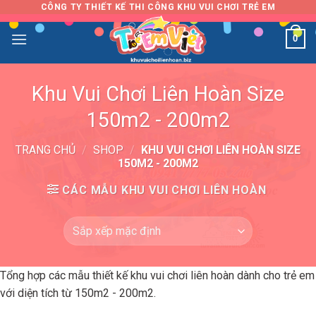
Skip
CÔNG TY THIẾT KẾ THI CÔNG KHU VUI CHƠI TRẺ EM
to
0
content
Khu Vui Chơi Liên Hoàn Size
150m2 - 200m2
TRANG CHỦ
/
SHOP
/
KHU VUI CHƠI LIÊN HOÀN SIZE
150M2 - 200M2
CÁC MẪU KHU VUI CHƠI LIÊN HOÀN
Tổng hợp các mẫu thiết kế khu vui chơi liên hoàn dành cho trẻ em
với diện tích từ 150m2 - 200m2.