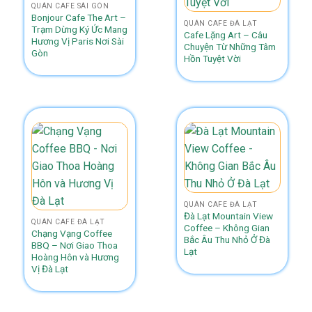
QUÁN CAFE SÀI GÒN
Bonjour Cafe The Art –
QUÁN CAFE ĐÀ LẠT
Trạm Dừng Ký Ức Mang
Cafe Lặng Art – Câu
Hương Vị Paris Nơi Sài
Chuyện Từ Những Tâm
Gòn
Hồn Tuyệt Vời
QUÁN CAFE ĐÀ LẠT
Đà Lạt Mountain View
QUÁN CAFE ĐÀ LẠT
Coffee – Không Gian
Chạng Vạng Coffee
Bắc Âu Thu Nhỏ Ở Đà
BBQ – Nơi Giao Thoa
Lạt
Hoàng Hôn và Hương
Vị Đà Lạt