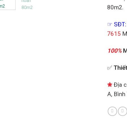
80m2.
☞ SĐT:
7615
M
100
%
M
✅
Thiết
✬
Địa c
A, Bình