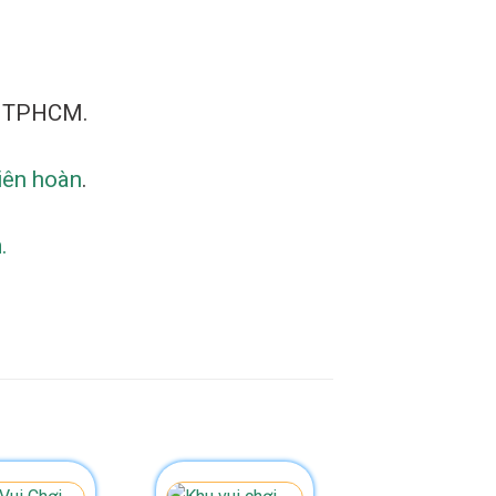
n, TPHCM.
liên hoàn
.
.