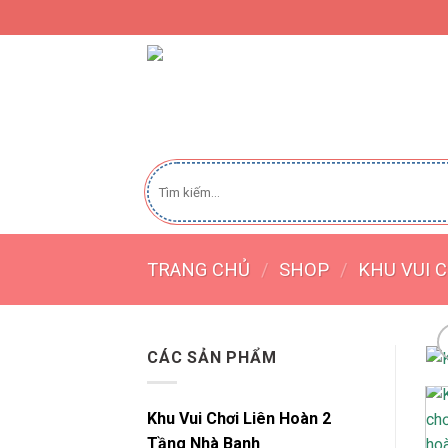
Skip
to
content
CÔNG TY THI
Tìm
kiếm:
TRANG CHỦ
/
SHOP
/
KHU VUI 
CÁC SẢN PHẨM
Khu Vui Chơi Liên Hoàn 2
Tầng Nhà Banh