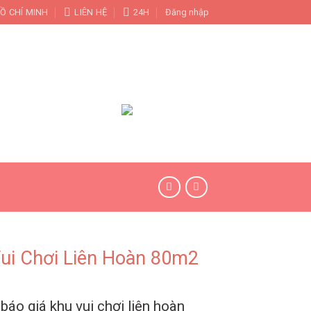
Ồ CHÍ MINH
LIÊN HỆ
24H
Đăng nhập
KHU VUI CHƠI LIÊN HOÀN
CÔNG TRÌNH
ui Chơi Liên Hoàn 80m2
 báo giá khu vui chơi liên hoàn