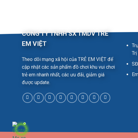
CÔNG TY TNHH SX TMDV TRẺ
EM VIỆT
Tr
Tr
Theo dõi mạng xã hội của TRẺ EM VIỆT để
SĐ
cập nhật các sản phẩm đồ chơi khu vui chơi
Em
trẻ em nhanh nhất, các ưu đãi, giảm giá
được update.