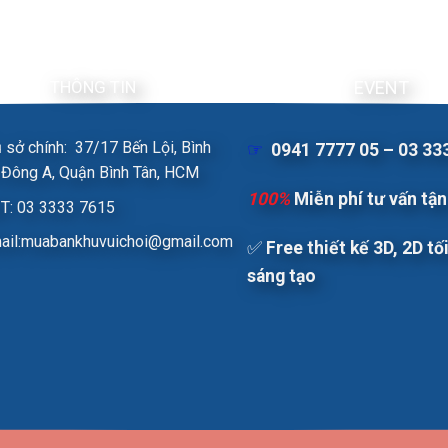
THÔNG TIN
EVENT
ụ sở chính: 37/17 Bến Lội, Bình
☞
0941 7777 05 – 03 33
ị Đông A, Quận Bình Tân, HCM
100%
Miễn phí tư vấn tận
T: 03 3333 7615
ail:muabankhuvuichoi@gmail.com
✅
Free t
hiết kế 3D, 2D tố
sáng tạo