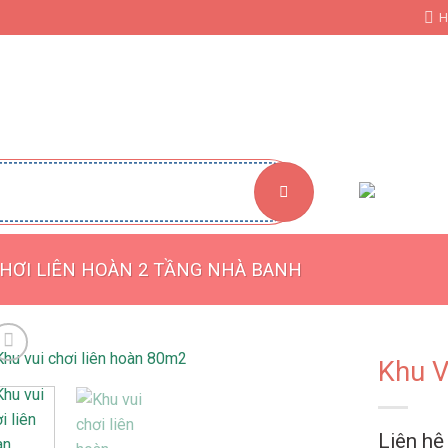
H
ẾT KẾ THI CÔNG KHU VUI CHƠI TRẺ EM
GIỚI THIỆU
TƯ VẤN
CHƠI LIÊN HOÀN 2 TẦNG NHÀ BANH
Khu V
Liên hệ