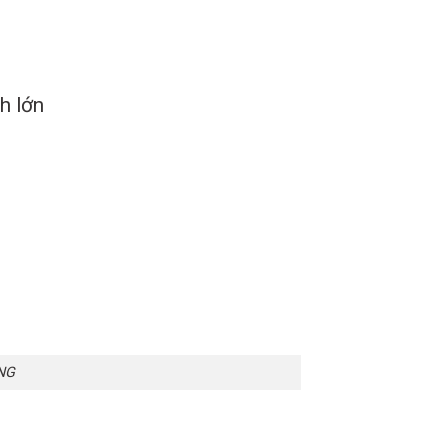
h lớn
NG