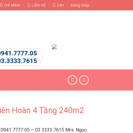
Ồ CHÍ MINH
LIÊN HỆ
24H
Đăng nhập
KHU VUI CHƠI LIÊN HOÀN
CÔNG TRÌNH
iên Hoàn 4 Tầng 240m2
 0941 7777 05 – 03 3333 7615 Mrs. Ngọc