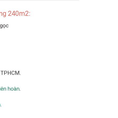
tầng 240m2:
Ngọc
n, TPHCM.
liên hoàn
.
.