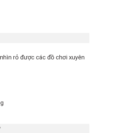
 nhìn rỏ được các đồ chơi xuyên
ng
H