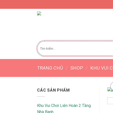
Skip
to
content
CÔNG TY THI
Tìm
kiếm:
TRANG CHỦ
/
SHOP
/
KHU VUI 
CÁC SẢN PHẨM
Khu Vui Chơi Liên Hoàn 2 Tầng
Nhà Banh