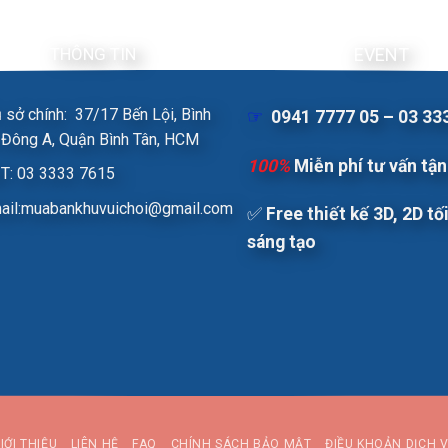
THÔNG TIN
EVENT
ụ sở chính: 37/17 Bến Lội, Bình
☞
0941 7777 05 – 03 33
ị Đông A, Quận Bình Tân, HCM
100%
Miễn phí tư vấn tận
T: 03 3333 7615
ail:muabankhuvuichoi@gmail.com
✅
Free t
hiết kế 3D, 2D tố
sáng tạo
IỚI THIỆU
LIÊN HỆ
FAQ
CHÍNH SÁCH BẢO MẬT
ĐIỀU KHOẢN DỊCH 