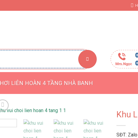
H
ẾT KẾ THI CÔNG KHU VUI CHƠI TRẺ EM
GIỚI THIỆU
TƯ VẤN
CHƠI LIÊN HOÀN 4 TẦNG NHÀ BANH
Khu L
SĐT: Zalo