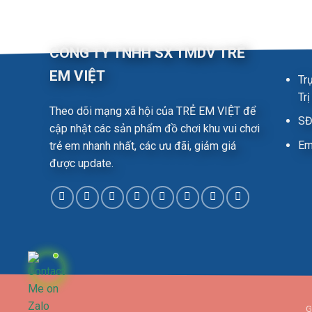
CÔNG TY TNHH SX TMDV TRẺ
EM VIỆT
Tr
Tr
Theo dõi mạng xã hội của TRẺ EM VIỆT để
SĐ
cập nhật các sản phẩm đồ chơi khu vui chơi
Em
trẻ em nhanh nhất, các ưu đãi, giảm giá
được update.
G