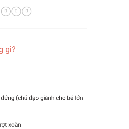
g gì?
 đứng (chủ đạo giành cho bé lớn
rượt xoắn