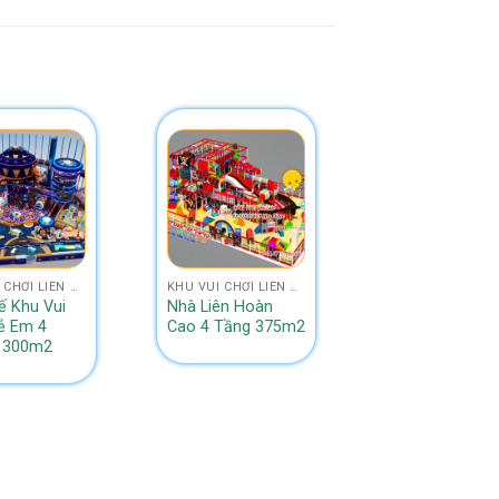
KHU VUI CHƠI LIÊN HOÀN 4 TẦNG NHÀ BANH
KHU VUI CHƠI LIÊN HOÀN 4 TẦNG NHÀ BANH
ế Khu Vui
Nhà Liên Hoàn
Khu Vui Chơi Li
rẻ Em 4
Cao 4 Tầng 375m2
Hoàn 280m2
 300m2