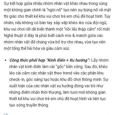
Sự kết hợp giữa nhiều nhóm nhân vật khác nhau trong cùng
một không gian chính là “ngòi nổ” tạo nên sự bùng nổ về mặt
thị giác cho thiết kế khu vui chơi trẻ em chủ đề hoạt hình. Tuy
nhiên, nếu không có bàn tay sắp xếp khéo léo của đội ngũ,
khu vui chơi rất dễ biến thành một “nồi lẩu thập cẩm” rối mắt.
Nghệ thuật ở đây là phải biết cách mix & match giữa các
nhóm nhân vật để chúng vừa bổ trợ cho nhau, vừa tạo nên
một tổng thể hài hòa và giàu cảm xúc.
Công thức phối hợp “Kinh điển + Xu hướng”:
Lấy nhóm
nhân vật kinh điển làm cái “gốc” bền vững. Sau đó, khéo
léo cài cắm các nhân vật theo trend vào các phân khu
check-in, góc sáng tạo hoặc khu đồ chơi thông minh. Sự
xuất hiện của các nhân vật xu hướng đóng vai trò như
những điểm nhấn thời thượng, làm tươi mới không gian
thiết kế khu vui chơi trẻ em chủ đề hoạt hình và liên tục
tạo sóng truyền thông.