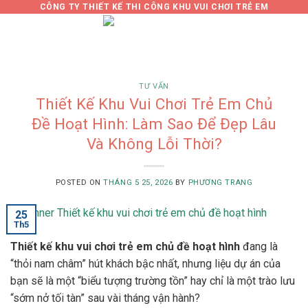
Skip
CÔNG TY THIẾT KẾ THI CÔNG KHU VUI CHƠI TRẺ EM
to
0
content
TƯ VẤN
Thiết Kế Khu Vui Chơi Trẻ Em Chủ
Đề Hoạt Hình: Làm Sao Để Đẹp Lâu
Và Không Lỗi Thời?
POSTED ON
THÁNG 5 25, 2026
BY
PHƯƠNG TRANG
25
Th5
Thiết kế khu vui chơi trẻ em chủ đề hoạt hình
đang là
“thỏi nam châm” hút khách bậc nhất, nhưng liệu dự án của
bạn sẽ là một “biểu tượng trường tồn” hay chỉ là một trào lưu
“sớm nở tối tàn” sau vài tháng vận hành?