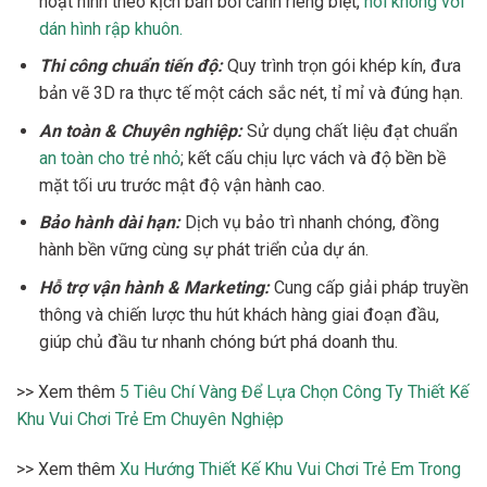
hoạt hình theo kịch bản bối cảnh riêng biệt,
nói không với
dán hình rập khuôn.
Thi công chuẩn tiến độ:
Quy trình trọn gói khép kín, đưa
bản vẽ 3D ra thực tế một cách sắc nét, tỉ mỉ và đúng hạn.
An toàn & Chuyên nghiệp:
Sử dụng chất liệu đạt chuẩn
an toàn cho trẻ nhỏ
; kết cấu chịu lực vách và độ bền bề
mặt tối ưu trước mật độ vận hành cao.
Bảo hành dài hạn:
Dịch vụ bảo trì nhanh chóng, đồng
hành bền vững cùng sự phát triển của dự án.
Hỗ trợ vận hành & Marketing:
Cung cấp giải pháp truyền
thông và chiến lược thu hút khách hàng giai đoạn đầu,
giúp chủ đầu tư nhanh chóng bứt phá doanh thu.
>> Xem thêm
5 Tiêu Chí Vàng Để Lựa Chọn Công Ty Thiết Kế
Khu Vui Chơi Trẻ Em Chuyên Nghiệp
>> Xem thêm
Xu Hướng Thiết Kế Khu Vui Chơi Trẻ Em Trong