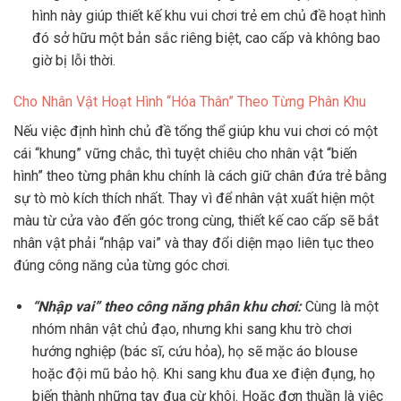
hình này giúp thiết kế khu vui chơi trẻ em chủ đề hoạt hình
đó sở hữu một bản sắc riêng biệt, cao cấp và không bao
giờ bị lỗi thời.
Cho Nhân Vật Hoạt Hình “Hóa Thân” Theo Từng Phân Khu
Nếu việc định hình chủ đề tổng thể giúp khu vui chơi có một
cái “khung” vững chắc, thì tuyệt chiêu cho nhân vật “biến
hình” theo từng phân khu chính là cách giữ chân đứa trẻ bằng
sự tò mò kích thích nhất. Thay vì để nhân vật xuất hiện một
màu từ cửa vào đến góc trong cùng, thiết kế cao cấp sẽ bắt
nhân vật phải “nhập vai” và thay đổi diện mạo liên tục theo
đúng công năng của từng góc chơi.
“Nhập vai” theo công năng phân khu chơi:
Cùng là một
nhóm nhân vật chủ đạo, nhưng khi sang khu trò chơi
hướng nghiệp (bác sĩ, cứu hỏa), họ sẽ mặc áo blouse
hoặc đội mũ bảo hộ. Khi sang khu đua xe điện đụng, họ
biến thành những tay đua cừ khôi. Hoặc đơn thuần là việc