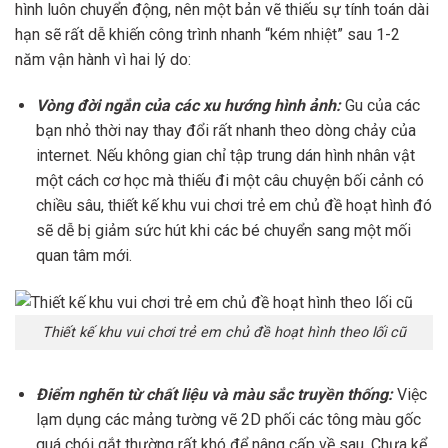
hình luôn chuyển động, nên một bản vẽ thiếu sự tính toán dài
hạn sẽ rất dễ khiến công trình nhanh “kém nhiệt” sau 1-2
năm vận hành vì hai lý do:
Vòng đời ngắn của các xu hướng hình ảnh:
Gu của các
bạn nhỏ thời nay thay đổi rất nhanh theo dòng chảy của
internet. Nếu không gian chỉ tập trung dán hình nhân vật
một cách cơ học mà thiếu đi một câu chuyện bối cảnh có
chiều sâu, thiết kế khu vui chơi trẻ em chủ đề hoạt hình đó
sẽ dễ bị giảm sức hút khi các bé chuyển sang một mối
quan tâm mới.
Thiết kế khu vui chơi trẻ em chủ đề hoạt hình theo lối cũ
Điểm nghẽn từ chất liệu và màu sắc truyền thống:
Việc
lạm dụng các mảng tường vẽ 2D phối các tông màu gốc
quá chói gắt thường rất khó để nâng cấp về sau. Chưa kể