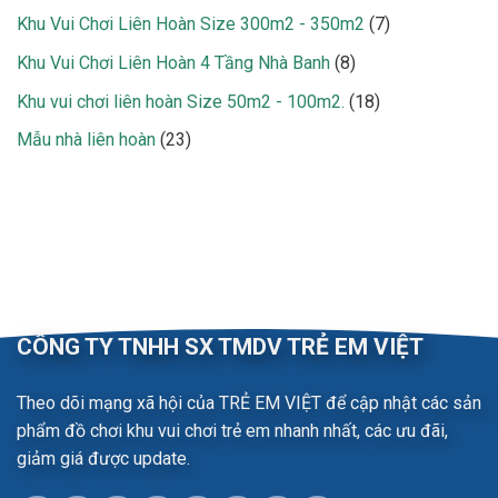
phẩm
sản
7
Khu Vui Chơi Liên Hoàn Size 300m2 - 350m2
7
phẩm
sản
8
Khu Vui Chơi Liên Hoàn 4 Tầng Nhà Banh
8
phẩm
sản
18
Khu vui chơi liên hoàn Size 50m2 - 100m2.
18
phẩm
sản
23
Mẫu nhà liên hoàn
23
phẩm
sản
phẩm
CÔNG TY TNHH SX TMDV TRẺ EM VIỆT
Theo dõi mạng xã hội của TRẺ EM VIỆT để cập nhật các sản
phẩm đồ chơi khu vui chơi trẻ em nhanh nhất, các ưu đãi,
giảm giá được update.