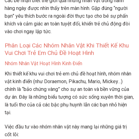
Các bé nhận biết thế giới qua những nhân vật đồng hành
hàng ngày được nhìn thấy trên màn hình. Gặp đúng “người
bạn” yêu thích bước ra ngoài đời thực tạo cho bé sự phấn
khích và cảm giác an toàn tuyệt đối, khiến trẻ chủ động đòi
vào chơi ngay lập tức.
Phân Loại Các Nhóm Nhân Vật Khi Thiết Kế Khu
Vui Chơi Trẻ Em Chủ Đề Hoạt Hình
Nhóm Nhân Vật Hoạt Hình Kinh Điển
Khi thiết kế khu vui chơi trẻ em chủ đề hoạt hình, nhóm nhân
vật kinh điển (như Doraemon, Pikachu, Mario, Mickey…)
chính là “bảo chứng vàng” cho sự an toàn và bền vững của
dự án. Đây là những biểu tượng có sức sống xuyên thời gian,
là tuổi thơ của cả các bậc phụ huynh lẫn các bạn nhỏ hiện
tại.
Việc đầu tư vào nhóm nhân vật này mang lại những giá trị
cốt lõi: