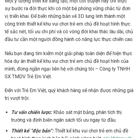
Một ý tưởng thiết kế sáng tạo, một cốt truyện hay chỉ thực
sự bước ra đời thực khi có một bệ phóng vững chắc từ đơn
vị triển khai. Để biến những bản vẽ 3D lung linh thành một
công trình thiết kế khu vui chơi trẻ em chủ đề hoạt hình thực
tế sắc nét, tối ưu chi phí và có vòng đời khai thác lâu dài, chủ
đầu tư cần một người đồng hành có năng lực thực chiến cao.
Nếu bạn đang tìm kiếm một giải pháp toàn diện để hiện thực
hóa dự án thiết kế khu vui chơi trẻ em chủ đề hoạt hình của
mình, đừng ngần ngại liên hệ với chúng tôi – Công ty TNHH
SX TMDV Trẻ Em Việt.
Đến với Trẻ Em Việt, quý khách hàng sẽ nhận được những giá
trị vượt trội:
Tư vấn chiến lược:
Khảo sát mặt bằng, phân tích thị
trường và định biên ngân sách tối ưu ngay từ đầu.
Thiết kế “độc bản”:
Thiết kế khu vui chơi trẻ em chủ đề