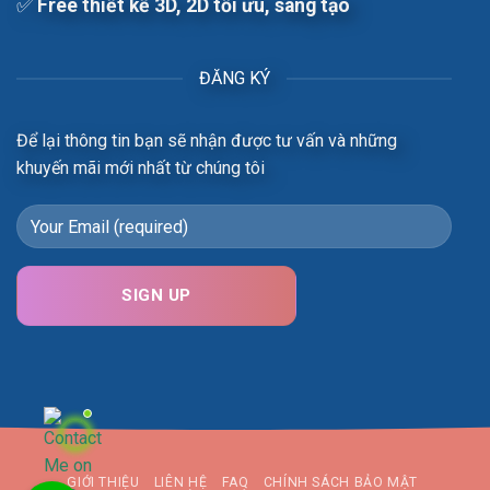
✅
Free t
hiết kế 3D, 2D tối ưu, sáng tạo
ĐĂNG KÝ
Để lại thông tin bạn sẽ nhận được tư vấn và những
khuyến mãi mới nhất từ chúng tôi
GIỚI THIỆU
LIÊN HỆ
FAQ
CHÍNH SÁCH BẢO MẬT