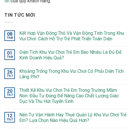
tin
của quý khách hàng.
TIN TỨC MỚI
Kết Hợp Vận Động Thô Và Vận Động Tinh Trong Khu
08
Th8
Vui Chơi: Cách Hỗ Trợ Trẻ Phát Triển Toàn Diện
Diện Tích Khu Vui Chơi Trẻ Em Bao Nhiêu Là Đủ Để
01
Th8
Kinh Doanh Hiệu Quả?
Khoảng Trống Trong Khu Vui Chơi Có Phải Diện Tích
26
Th7
Lãng Phí?
Thiết Kế Khu Vui Chơi Trẻ Em Trong Trường Mầm
20
Th7
Non: Đầu Tư Đúng Để Nâng Cao Chất Lượng Giáo
Dục Và Thu Hút Tuyển Sinh
Nên Tự Vận Hành Hay Thuê Quản Lý Khu Vui Chơi Trẻ
12
Th7
Em? Lựa Chọn Nào Hiệu Quả Hơn?