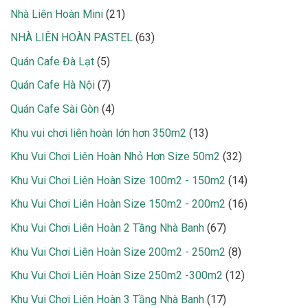
sản
21
Nhà Liên Hoàn Mini
21
phẩm
sản
63
NHÀ LIÊN HOÀN PASTEL
63
phẩm
sản
5
Quán Cafe Đà Lạt
5
phẩm
sản
7
Quán Cafe Hà Nội
7
phẩm
sản
4
Quán Cafe Sài Gòn
4
phẩm
sản
13
Khu vui chơi liên hoàn lớn hơn 350m2
13
phẩm
sản
32
Khu Vui Chơi Liên Hoàn Nhỏ Hơn Size 50m2
32
phẩm
sản
14
Khu Vui Chơi Liên Hoàn Size 100m2 - 150m2
14
phẩm
sản
16
Khu Vui Chơi Liên Hoàn Size 150m2 - 200m2
16
phẩm
sản
67
Khu Vui Chơi Liên Hoàn 2 Tầng Nhà Banh
67
phẩm
sản
8
Khu Vui Chơi Liên Hoàn Size 200m2 - 250m2
8
phẩm
sản
12
Khu Vui Chơi Liên Hoàn Size 250m2 -300m2
12
phẩm
sản
17
Khu Vui Chơi Liên Hoàn 3 Tầng Nhà Banh
17