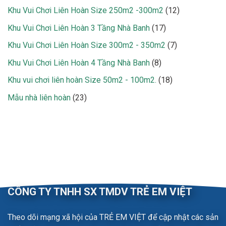
phẩm
sản
12
Khu Vui Chơi Liên Hoàn Size 250m2 -300m2
12
phẩm
sản
17
Khu Vui Chơi Liên Hoàn 3 Tầng Nhà Banh
17
phẩm
sản
7
Khu Vui Chơi Liên Hoàn Size 300m2 - 350m2
7
phẩm
sản
8
Khu Vui Chơi Liên Hoàn 4 Tầng Nhà Banh
8
phẩm
sản
18
Khu vui chơi liên hoàn Size 50m2 - 100m2.
18
phẩm
sản
23
Mẫu nhà liên hoàn
23
phẩm
sản
phẩm
CÔNG TY TNHH SX TMDV TRẺ EM VIỆT
Theo dõi mạng xã hội của TRẺ EM VIỆT để cập nhật các sản