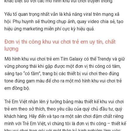
khác biệt so với các mô hình khu vui chơi truyền thống.
Yếu tố quan trọng nhất vẫn là khả năng viral trên mạng xã
hội. Phụ huynh sẽ thường chụp ảnh, quay video chia sẻ, tạo
hiệu ứng marketing miễn phí cực kỳ hiệu quả.
Đơn vị thi công khu vui chơi trẻ em uy tín, chất
lượng
Mô hình khu vui chơi trẻ em Tím Galaxy có thể Trendy và giữ
vững phong thái khi gặp được một đơn vị thi công có tâm,
sáng tạo “có tầm”, trang bị các thiết bị vui chơi theo đúng
tone đúng gam màu để cho ra một mô hình khu vui chơi trẻ
em đồng bộ.
Trẻ Em Việt nhận lên ý tưởng bảng màu thiết kế khu vui chơi
trẻ em theo sở thích, theo yêu cầu của quý chủ đầu tư, quý
khách hàng. Hãy đến và tạo ra một sân chơi đậm chất riêng
mình với Trẻ Em Việt, vì chúng tôi là đơn vị thi công – thiết kế
khu vui chơi trọn gói với một thập kỷ kinh nghiệm làm việc: