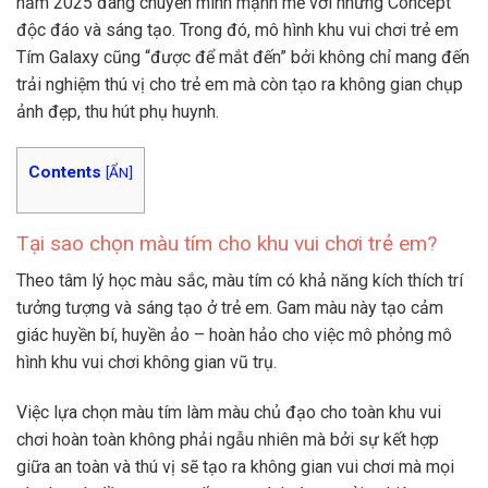
năm 2025 đang chuyển mình mạnh mẽ với những Concept
độc đáo và sáng tạo. Trong đó, mô hình khu vui chơi trẻ em
Tím Galaxy cũng “được để mắt đến” bởi không chỉ mang đến
trải nghiệm thú vị cho trẻ em mà còn tạo ra không gian chụp
ảnh đẹp, thu hút phụ huynh.
Contents
[
ẨN
]
Tại sao chọn màu tím cho khu vui chơi trẻ em?
Theo tâm lý học màu sắc, màu tím có khả năng kích thích trí
tưởng tượng và sáng tạo ở trẻ em. Gam màu này tạo cảm
giác huyền bí, huyền ảo – hoàn hảo cho việc mô phỏng mô
hình khu vui chơi không gian vũ trụ.
Việc lựa chọn màu tím làm màu chủ đạo cho toàn khu vui
chơi hoàn toàn không phải ngẫu nhiên mà bởi sự kết hợp
giữa an toàn và thú vị sẽ tạo ra không gian vui chơi mà mọi