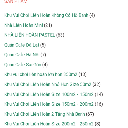
SẢN PHẨM
4
Khu Vui Chơi Liên Hoàn Không Có Hồ Banh
4
sản
21
Nhà Liên Hoàn Mini
21
phẩm
sản
63
NHÀ LIÊN HOÀN PASTEL
63
phẩm
sản
5
Quán Cafe Đà Lạt
5
phẩm
sản
7
Quán Cafe Hà Nội
7
phẩm
sản
4
Quán Cafe Sài Gòn
4
phẩm
sản
13
Khu vui chơi liên hoàn lớn hơn 350m2
13
phẩm
sản
32
Khu Vui Chơi Liên Hoàn Nhỏ Hơn Size 50m2
32
phẩm
sản
14
Khu Vui Chơi Liên Hoàn Size 100m2 - 150m2
14
phẩm
sản
16
Khu Vui Chơi Liên Hoàn Size 150m2 - 200m2
16
phẩm
sản
67
Khu Vui Chơi Liên Hoàn 2 Tầng Nhà Banh
67
phẩm
sản
8
Khu Vui Chơi Liên Hoàn Size 200m2 - 250m2
8